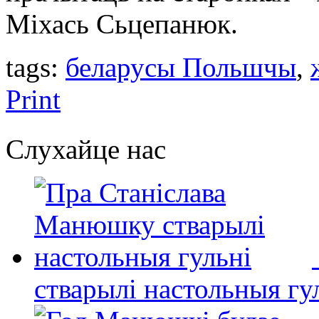
Міхась Сьцепанюк.
tags:
беларусы Польшчы
,
Print
Слухайце нас
стварылі настольныя гу