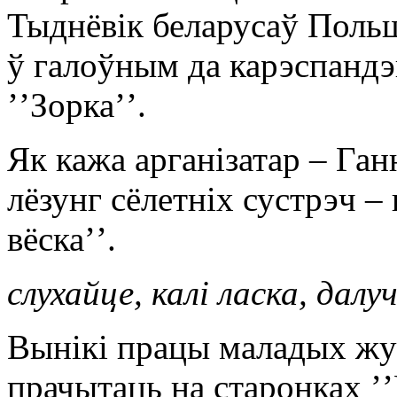
Тыднёвік беларусаў Польш
ў галоўным да карэспандэ
ʼʼЗоркаʼʼ.
Як кажа арганізатар – Га
лёзунг сёлетніх сустрэч –
вёскаʼʼ.
слухайце, калі ласка, дал
Вынікі працы маладых жу
прачытаць на старонках ʼʼ