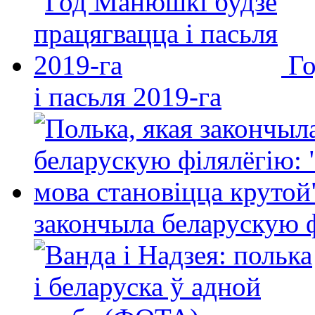
Го
і пасьля 2019-га
закончыла беларускую фі