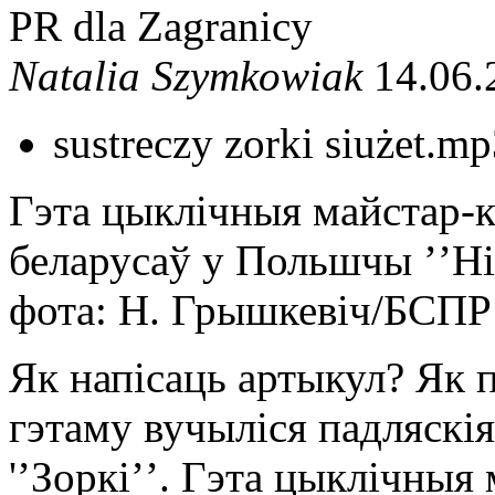
PR dla Zagranicy
Natalia Szymkowiak
14.06.
sustreczy zorki siużet.m
Гэта цыклічныя майстар-к
беларусаў у Польшчы ʼʼНів
фота: Н. Грышкевіч/БСПР
Як напісаць артыкул? Як 
гэтаму вучыліся падляскія
'ʼЗоркіʼʼ. Гэта цыклічныя 