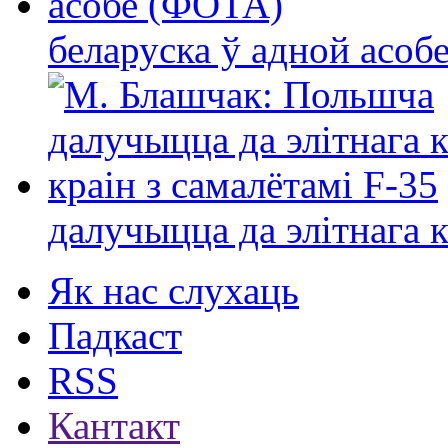
беларуска ў адной асо
далучыцца да элітнага ко
Як нас слухаць
Падкаст
RSS
Кантакт