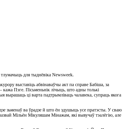
эге тлумачыць для тыднёвіка Newsweek.
акурору выставіць абвінаваўчы акт па справе Бабіша, за
 – кажа Пэге. Пісьменьнік лічыць, што адны толькі
ыя вырашаць ці варта падтрымліваць чалавека, супраць якога
удзе зьменаў ва ўрадзе й што ён здушыць усе пратэсты. У сваю
 назвай Мільён Мікуляшам Мінажам, які вывучаў тэалёгію, але