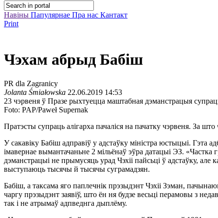
Навіны
Папулярнае
Пра нас
Кантакт
Print
Чэхам абрыд Бабіш
PR dla Zagranicy
Jolanta Śmiałowska
22.06.2019 14:53
23 чэрвеня ў Празе рыхтуецца маштабная дэманстрацыя супрац
Foto: PAP/Paweł Supernak
Пратэсты супраць алігарха пачаліся на пачатку чэрвеня. За што
У сакавіку Бабіш адправіў у адстаўку міністра юстыцыі. Гэта а
імавернае вымантачаньне 2 мільёнаў эўра датацыі ЭЗ. «Частка г
дэманстрацыі не прымусяць урад Чэхіі пайсьці ў адстаўку, але
выступаюць тысячы й тысячы суграмадзян.
Бабіш, а таксама яго паплечнік прэзыдэнт Чэхіі Зэман, пачынаю
чаргу прэзыдэнт заявіў, што ён ня будзе весьці перамовы з нед
так і не атрымаў адпведнга дыплёму.