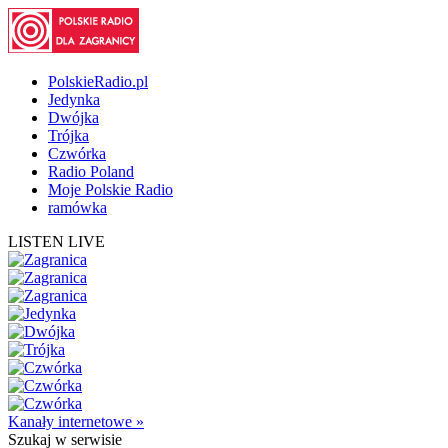
PolskieRadio.pl
Jedynka
Dwójka
Trójka
Czwórka
Radio Poland
Moje Polskie Radio
ramówka
LISTEN LIVE
Kanały internetowe »
Szukaj
w serwisie