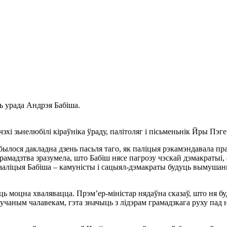
ь урада Андрэя Бабіша.
 чэхі зьнелюбілі кіраўніка ўраду, палітоляг і пісьменьнік Йры П
дбылося дакладна дзень пасьля таго, як паліцыя рэкамэндавала пр
рамадзтва зразумела, што Бабіш нясе пагрозу чэскай дэмакратыі,
 кааліцыя Бабіша – камуністы і сацыял-дэмакраты будуць вымушан
ць моцна хвалявацца. Прэм’ер-міністар нядаўна сказаў, што ня б
авучаным чалавекам, гэта значыць з лідэрам грамадзкага руху пад