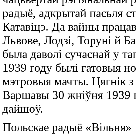
радыё, адкрытай пасьля с
Катавіцэ. Да вайны працав
Львове, Лодзі, Торуні й Б
была даволі сучаснай у та
1939 году былі гатовыя но
мэтровыя мачты. Цягнік з 
Варшавы 30 жніўня 1939 го
дайшоў.
Польскае радыё «Вільня» 