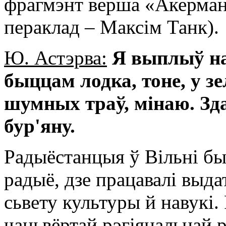
фрагмэнт верша «Акерманс
пераклад – Максім Танк).
Ю. Астэрва:
Я выплыў на 
быццам лодка, тоне, у зе
шумных траў, мінаю. Зд
бур'яну.
Радыёстанцыя ў Вільні бы
радыё, дзе працавалі выда
сьвету культуры й навукі
чацьвёртай рэгіянальнай 