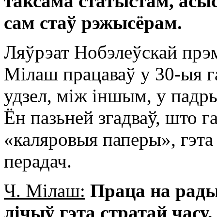
таксама статыстам, асы
сам стаў рэжысёрам.
Ляўрэат Нобэлеўскай прэмі
Мілаш працаваў у 30-ыя г
удзел, між іншым, у падр
Ён пазьней згадваў, што 
«каляровыя паперы», гэта
перадач.
Ч. Мілаш:
Праца на радыё
лічыў гэта стратай часу