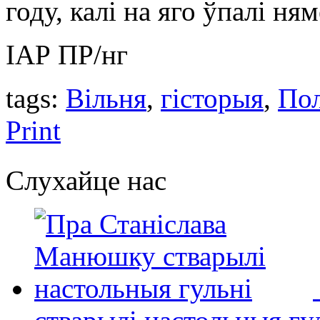
году, калі на яго ўпалі ня
ІАР ПР/нг
tags:
Вільня
,
гісторыя
,
Пол
Print
Слухайце нас