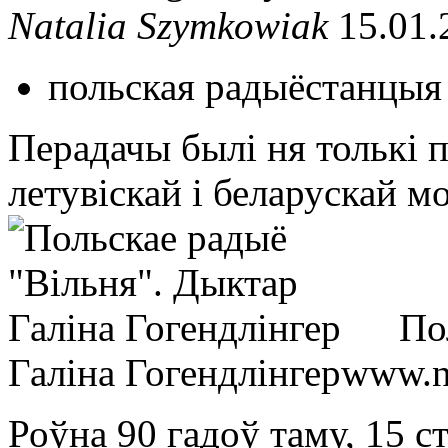
Natalia Szymkowiak
15.01.
польская радыёстанцыя
Перадачы былі ня толькі п
летувіскай і беларускай м
По
Галіна Гогендлінгер
www.n
Роўна 90 гадоў таму, 15 с