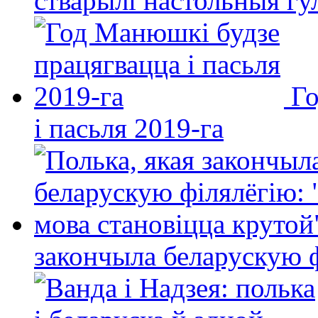
стварылі настольныя гу
Го
і пасьля 2019-га
закончыла беларускую фі