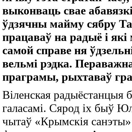
выконваць свае абавязкі
ўдзячны майму сябру Та
працаваў на радыё і які 
самой справе ня ўдзельні
вельмі рэдка. Пераважн
праграмы, рыхтаваў гра
Віленская радыёстанцыя б
галасамі. Сярод іх быў Ю
чытаў «Крымскія санэты»