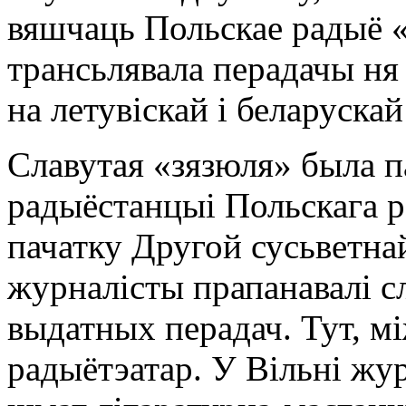
вяшчаць Польскае радыё 
трансьлявала перадачы ня 
на летувіскай і беларускай
Славутая «зязюля» была 
радыёстанцыі Польскага р
пачатку Другой сусьветнай
журналісты прапанавалі с
выдатных перадач. Тут, м
радыётэатар. У Вільні жу