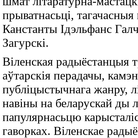
шмат літаратурна-мастацкі
прыватнасьці, тагачасныя
Канстанты Ідэльфанс Галч
Загурскі.
Віленская радыёстанцыя т
аўтарскія перадачы, камэ
публіцыстычнага жанру, л
навіны на беларускай ды л
папулярнасьцю карысталі
гаворках. Віленскае рады