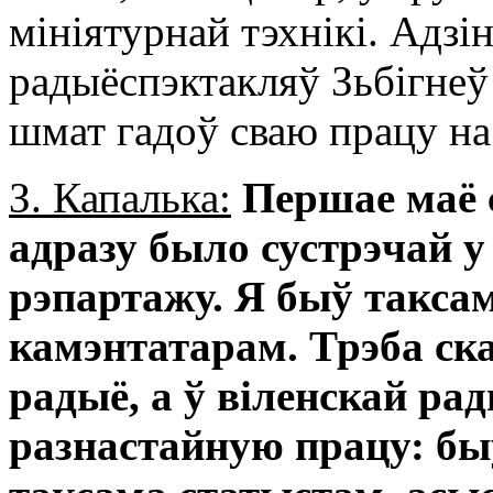
мініятурнай тэхнікі. Адзі
радыёспэктакляў Зьбігнеў
шмат гадоў сваю працу на 
З. Капалька:
Першае маё 
адразу было сустрэчай 
рэпартажу. Я быў такс
камэнтатарам. Трэба ска
радыё, а ў віленскай р
разнастайную працу: бы