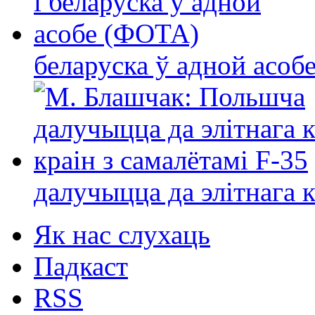
беларуска ў адной асо
далучыцца да элітнага ко
Як нас слухаць
Падкаст
RSS