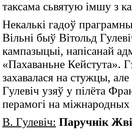
таксама сьвятую імшу з к
Некалькі гадоў праграмн
Вільні быў Вітольд Гулев
кампазыцыі, напісанай ад
«Пахаваньне Кейстута». Гэ
захавалася на стужцы, але 
Гулевіч узяў у пілёта Фра
перамогі на міжнародных 
В. Гулевіч:
Паручнік Жвір