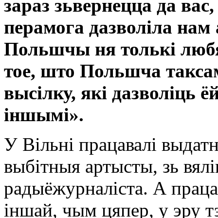
зараз зьвернецца да ва
перамога дазволіла нам 
Польшчы ня толькі любя
тое, што Польшча таксам
высілку, які дазволіць ё
іншымі».
У Вільні працавалі выдат
выбітныя артысты, зь вял
радыёжурналіста. А праца
іншай, чым цяпер, у эру т