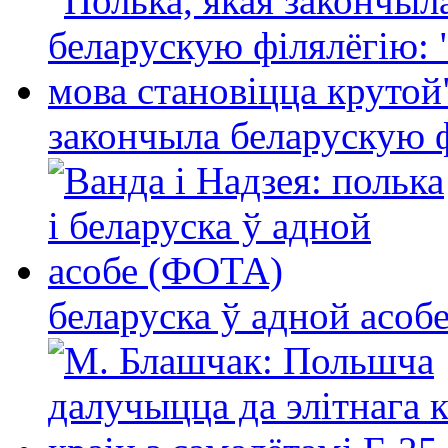
закончыла беларускую фі
беларуска ў адной асо