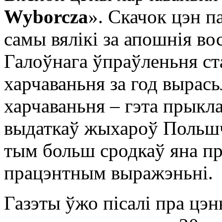
Wyborcza
». Скачок цэн п
самы вялікі за апошнія во
Галоўнага ўпраўленьня ст
харчаваньня за год вырась
харчаваньня – гэта прыкла
выдаткаў жыхароў Польш
тым больш сродкаў яна пр
працэнтным выражэньні.
Газэты ўжо пісалі пра цэн