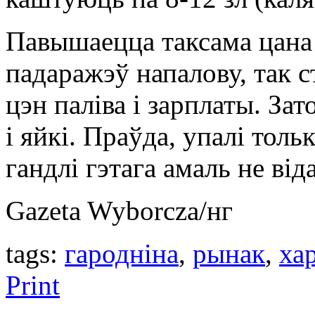
Павышаецца таксама цана 
падаражэў напалову, так с
цэн паліва і зарплаты. Зат
і яйкі. Праўда, упалі тол
гандлі гэтага амаль не від
Gazeta Wyborcza/нг
tags:
гародніна
,
рынак
,
ха
Print