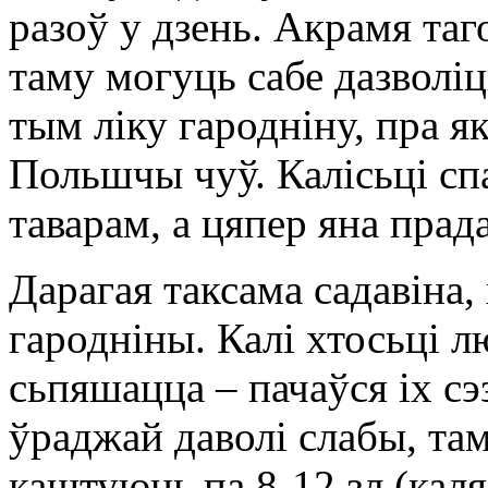
разоў у дзень. Акрамя таг
таму могуць сабе дазволіц
тым ліку гародніну, пра я
Польшчы чуў. Калісьці с
таварам, а цяпер яна прад
Дарагая таксама садавіна,
гародніны. Калі хтосьці л
сьпяшацца – пачаўся іх сэ
ўраджай даволі слабы, там
каштуюць па 8-12 зл (каля 