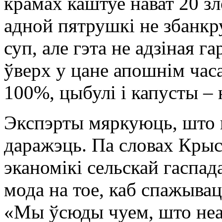
крамах каштуе нават 20 зл
адной пятрушкі не збанкру
суп, але гэта не адзіная г
ўверх у цане апошнім час
100%, цыбулі і капусты – 
Экспэрты мяркуюць, што г
даражэць. Па словах Крыс
эканомікі сельскай гаспад
мода на тое, каб спажыва
«Мы ўсюды чуем, што неаб