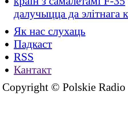
далучыцца да элітнага ко
Як нас слухаць
Падкаст
RSS
Кантакт
Copyright © Polskie Radio