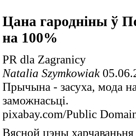
Цана гародніны ў 
на 100%
PR dla Zagranicy
Natalia Szymkowiak
05.06.
Прычына - засуха, мода н
заможнасьці.
pixabay.com/Public Domai
Вясной цэны харчаваньня 