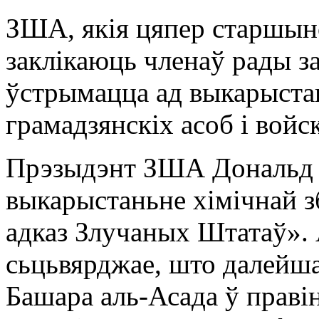
ЗША, якія цяпер старшынс
заклікаюць членаў рады з
ўстрымацца ад выкарыстан
грамадзянскіх асоб і войс
Прэзыдэнт ЗША Дональд Т
выкарыстаньне хімічнай з
адказ Злучаных Штатаў». 
сьцьвярджае, што далейш
Башара аль-Асада ў праві