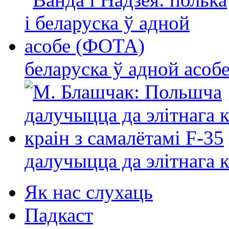
беларуска ў адной асо
далучыцца да элітнага ко
Як нас слухаць
Падкаст