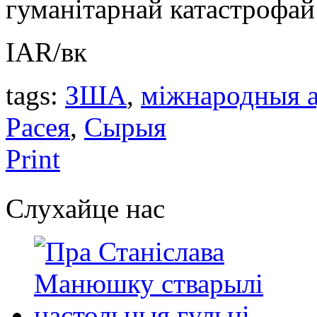
гуманітарнай катастрофай 
IAR/вк
tags:
ЗША
,
міжнародныя 
Расея
,
Сырыя
Print
Слухайце нас