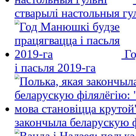
стварылі настольныя гу
Го
і пасьля 2019-га
закончыла беларускую фі