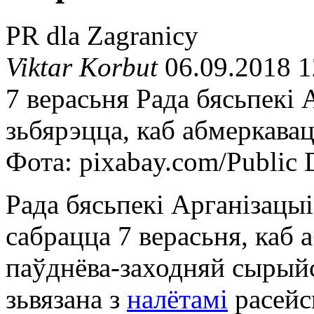
PR dla Zagranicy
Viktar Korbut
06.09.2018 1
7 верасьня Рада бясьпекі
зьбярэцца, каб абмеркавац
Фота: pixabay.com/Public
Рада бясьпекі Арганізацы
сабрацца 7 верасьня, каб
паўднёва-заходняй сырыйс
зьвязана з
налётамі
расейс