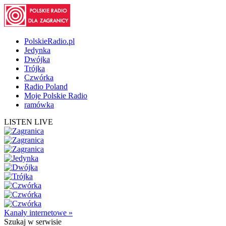
PolskieRadio.pl
Jedynka
Dwójka
Trójka
Czwórka
Radio Poland
Moje Polskie Radio
ramówka
LISTEN LIVE
Kanały internetowe »
Szukaj
w serwisie