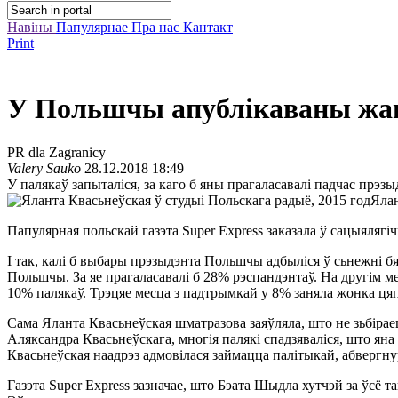
Навіны
Папулярнае
Пра нас
Кантакт
Print
У Польшчы апублікаваны жа
PR dla Zagranicy
Valery Sauko
28.12.2018 18:49
У палякаў запыталіся, за каго б яны прагаласавалі падчас прэз
Ялан
Папулярная польскай газэта Super Express заказала ў сацыялягі
І так, калі б выбары прэзыдэнта Польшчы адбыліся ў сьнежні б
Польшчы. За яе прагаласавалі б 28% рэспандэнтаў. На другім м
10% палякаў. Трэцяе месца з падтрымкай у 8% заняла жонка ц
Сама Яланта Квасьнеўская шматразова заяўляла, што не зьбірае
Аляксандра Квасьнеўскага, многія палякі спадзяваліся, што ян
Квасьнеўская наадрэз адмовілася займацца палітыкай, абвергну
Газэта Super Express зазначае, што Бэата Шыдла хутчэй за ўсё т