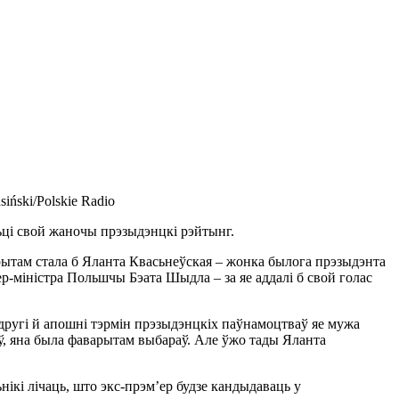
iński/Polskie Radio
сьці свой жаночы прэзыдэнцкі рэйтынг.
арытам стала б Яланта Квасьнеўская – жонка былога прэзыдэнта
р-міністра Польшчы Бэата Шыдла – за яе аддалі б свой голас
 другі й апошні тэрмін прэзыдэнцкіх паўнамоцтваў яе мужа
ў, яна была фаварытам выбараў. Але ўжо тады Яланта
нікі лічаць, што экс-прэм’ер будзе кандыдаваць у