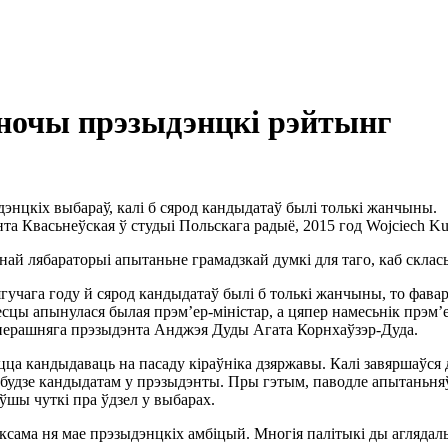
ночы прэзыдэнцкі рэйтынг
ыдэнцкіх выбараў, калі б сярод кандыдатаў былі толькі жанчыны.
та Квасьнеўская ў студыі Польскага радыё, 2015 год
Wojciech Kus
чнай лябараторыі апытаньне грамадзкай думкі для таго, каб скла
ягучага году й сярод кандыдатаў былі б толькі жанчыны, то фав
есцы апынулася былая прэм’ер-міністар, а цяпер намесьнік прэм’е
яперашняга прэзыдэнта Анджэя Дуды Агата Корнхаўзэр-Дуда.
цца кандыдаваць на пасаду кіраўніка дзяржавы. Калі завяршаўся
а будзе кандыдатам у прэзыдэнты. Пры гэтым, паводле апытаньня
ўшы чуткі пра ўдзел у выбарах.
аксама ня мае прэзыдэнцкіх амбіцый. Многія палітыкі ды аглядаль