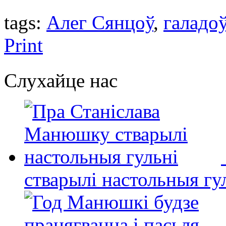
tags:
Алег Сянцоў
,
галадо
Print
Слухайце нас
стварылі настольныя гу