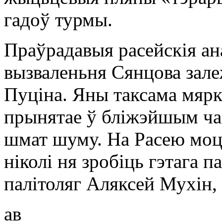
гадоў турмы.
Праўрадавыя расейскія ан
вызваленьня Сянцова зале
Пуціна. Яны таксама мярк
прынятае ў бліжэйшым ча
шмат шуму. На Расею моцн
ніколі ня зробіць гэтага п
палітоляг Аляксей Мухін,
ав