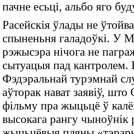
пачне есьці, альбо яго бу
Расейскія ўлады не ўтойв
спыненьня галадоўкі. У 
рэжысэра нічога не пагра
сытуацыя пад кантролем. 
Фэдэральнай турэмнай сл
аўторак нават заявіў, што
фільму пра жыцьцё ў калё
высокага рангу чыноўнік 
жыцьцёвыя пляны «тэрары