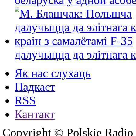
далучыцца да элітнага ко
Як нас слухаць
Падкаст
RSS
Кантакт
Copyright © Polskie Radio