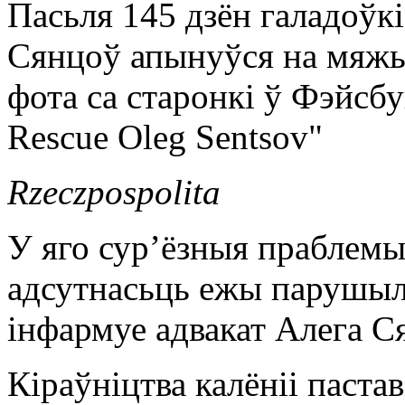
Пасьля 145 дзён галадоўкі
Сянцоў апынуўся на мяж
фота са старонкі ў Фэйсб
Rescue Oleg Sentsov"
Rzeczpospolita
У яго сур’ёзныя праблемы 
адсутнасьць ежы парушыла
інфармуе адвакат Алега С
Кіраўніцтва калёніі паста