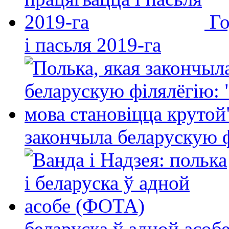
Го
і пасьля 2019-га
закончыла беларускую фі
беларуска ў адной асо