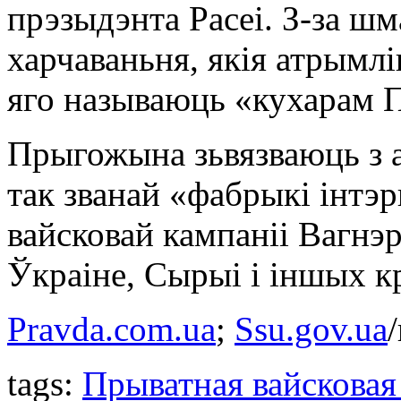
прэзыдэнта Расеі. З-за шма
харчаваньня, якія атрымл
яго называюць «кухарам П
Прыгожына зьвязваюць з а
так званай «фабрыкі інтэ
вайсковай кампаніі Вагнэр
Ўкраіне, Сырыі і іншых к
Pravda.com.ua
;
Ssu.gov.ua
tags:
Прыватная вайсковая