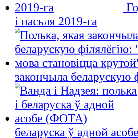
Го
і пасьля 2019-га
закончыла беларускую фі
беларуска ў адной асо