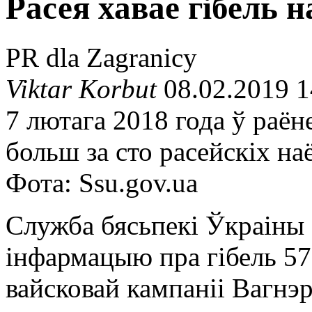
Расея хавае гібель 
PR dla Zagranicy
Viktar Korbut
08.02.2019 1
7 лютага 2018 года ў раён
больш за сто расейскіх на
Фота: Ssu.gov.ua
Служба бясьпекі Ўкраіны 
інфармацыю пра гібель 5
вайсковай кампаніі Вагнэ