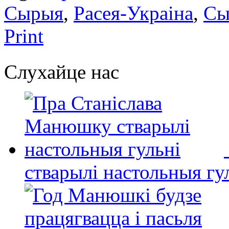
Сырыя
,
Расея-Украіна
,
Сы
Print
Слухайце нас
стварылі настольныя гу