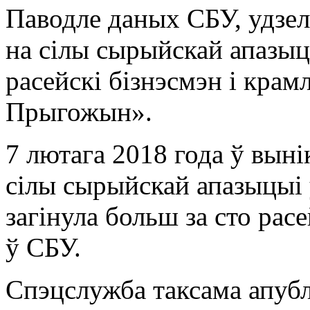
Паводле даных СБУ, удзел
на сілы сырыйскай апазыц
расейскі бізнэсмэн і крам
Прыгожын».
7 лютага 2018 года ў вынік
сілы сырыйскай апазыцыі 
загінула больш за сто рас
ў СБУ.
Спэцслужба таксама апубл