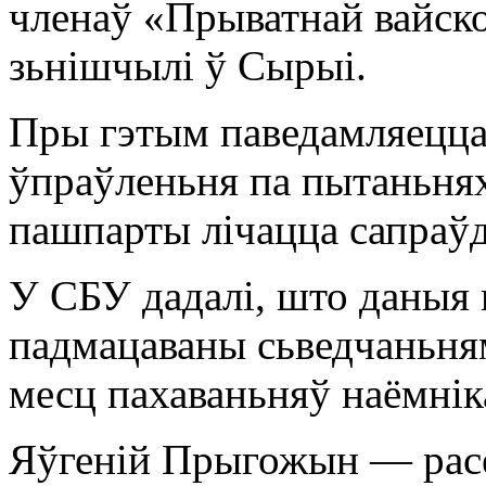
членаў «Прыватнай вайско
зьнішчылі ў Сырыі.
Пры гэтым паведамляецца,
ўпраўленьня па пытаньня
пашпарты лічацца сапраў
У СБУ дадалі, што даныя 
падмацаваны сьведчаньня
месц пахаваньняў наёмнік
Яўгеній Прыгожын — расе