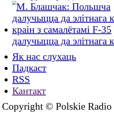
далучыцца да элітнага ко
Як нас слухаць
Падкаст
RSS
Кантакт
Copyright © Polskie Radio