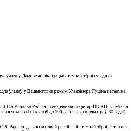
яе ўдзел у Дамове аб ліквідацыі атамнай зброі сярэдняй
водле ўладаў у Вашынгтоне рэжым Уладзімера Пуціна патаемна
дэнт ЗША Рональд Рэйган і генэральны сакратар ЦК КПСС Міхаіл
 дзеяньня якіх складаў ад 500 да 5 тысяч кілямэтраў. 30 гадоў
C-8. Радыюс дзеяньня новай расейскай атамнай зброі, гэта каля