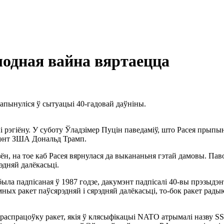
лодная вайна вяртаецца
апынуліся ў сытуацыі 40-гадовай даўніны.
 рэгіёну. У суботу Ўладзімер Пуцін паведаміў, што Расея прыпын
ыдэнт ЗША Дональд Трамп.
н, на тое каб Расея вярнулася да выкананьня гэтай дамовы. Па
эдняй далёкасьці.
 была падпісаная ў 1987 годзе, дакумэнт падпісалі 40-вы прэзы
ых ракет паўсярэдняй і сярэдняй далёкасьці, то-бок ракет радыюс
.
а распрацоўку ракет, якія ў клясыфікацыі NATO атрымалі назву SS