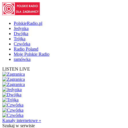
PolskieRadio.pl
Jedynka
Dwójka
Trójka
Czwórka
Radio Poland
Moje Polskie Radio
ramówka
LISTEN LIVE
Kanały internetowe »
Szukaj
w serwisie