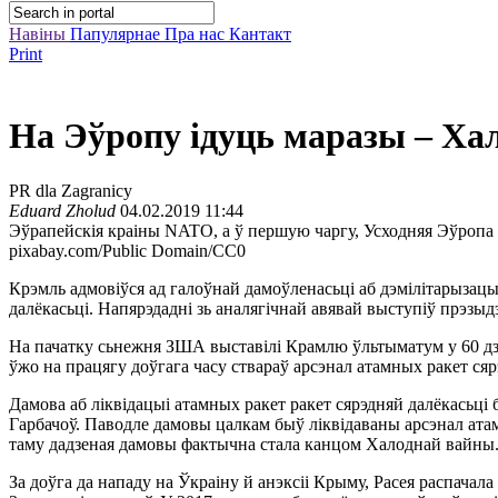
Навіны
Папулярнае
Пра нас
Кантакт
Print
На Эўропу ідуць маразы – Ха
PR dla Zagranicy
Eduard Zholud
04.02.2019 11:44
Эўрапейскія краіны NATO, а ў першую чаргу, Усходняя Эўропа 
pixabay.com/Public Domain/CC0
Крэмль адмовіўся ад галоўнай дамоўленасьці аб дэмілітарызацыі
далёкасьці. Напярэдадні зь аналягічнай авявай выступіў прэз
На пачатку сьнежня ЗША выставілі Крамлю ўльтыматум у 60 дзё
ўжо на працягу доўгага часу ствараў арсэнал атамных ракет сяр
Дамова аб ліквідацыі атамных ракет ракет сярэдняй далёкасьці
Гарбачоў. Паводле дамовы цалкам быў ліквідаваны арсэнал атамн
таму дадзеная дамовы фактычна стала канцом Халоднай вайны
За доўга да нападу на Ўкраіну й анэксіі Крыму, Расея распачал